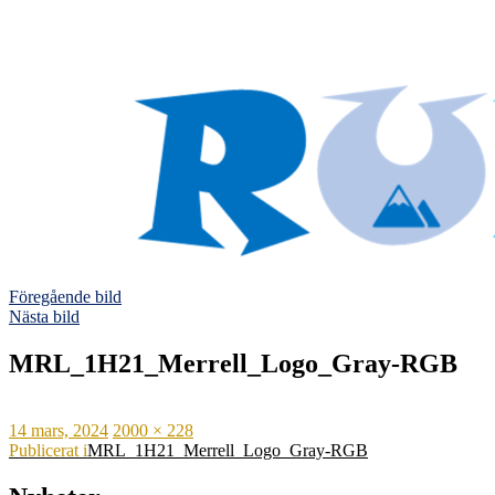
Föregående bild
Nästa bild
MRL_1H21_Merrell_Logo_Gray-RGB
Publicerat
Full
14 mars, 2024
2000 × 228
den
Inläggsnavigering
storlek
Publicerat i
MRL_1H21_Merrell_Logo_Gray-RGB