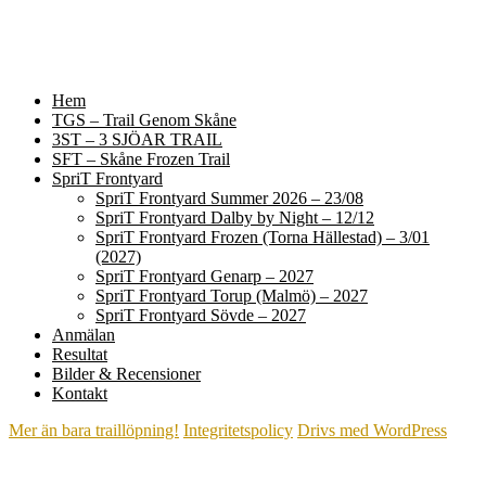
Hem
TGS – Trail Genom Skåne
3ST – 3 SJÖAR TRAIL
SFT – Skåne Frozen Trail
SpriT Frontyard
SpriT Frontyard Summer 2026 – 23/08
SpriT Frontyard Dalby by Night – 12/12
SpriT Frontyard Frozen (Torna Hällestad) – 3/01
(2027)
SpriT Frontyard Genarp – 2027
SpriT Frontyard Torup (Malmö) – 2027
SpriT Frontyard Sövde – 2027
Anmälan
Resultat
Bilder & Recensioner
Kontakt
Mer än bara traillöpning!
Integritetspolicy
Drivs med WordPress