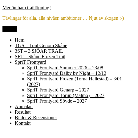
Hoppa
Mer än bara traillöpning!
till
Tävlingar för alla, alla nivåer, ambitioner … Njut av skogen :-)
innehåll
Meny
Hem
TGS – Trail Genom Skåne
3ST – 3 SJÖAR TRAIL
SFT – Skåne Frozen Trail
SpriT Frontyard
SpriT Frontyard Summer 2026 – 23/08
SpriT Frontyard Dalby by Night – 12/12
SpriT Frontyard Frozen (Torna Hällestad) – 3/01
(2027)
SpriT Frontyard Genarp – 2027
SpriT Frontyard Torup (Malmö) – 2027
SpriT Frontyard Sövde – 2027
Anmälan
Resultat
Bilder & Recensioner
Kontakt