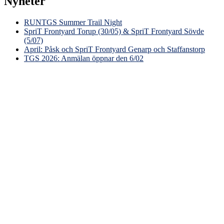
Nyheter
RUNTGS Summer Trail Night
SpriT Frontyard Torup (30/05) & SpriT Frontyard Sövde
(5/07)
April: Påsk och SpriT Frontyard Genarp och Staffanstorp
TGS 2026: Anmälan öppnar den 6/02