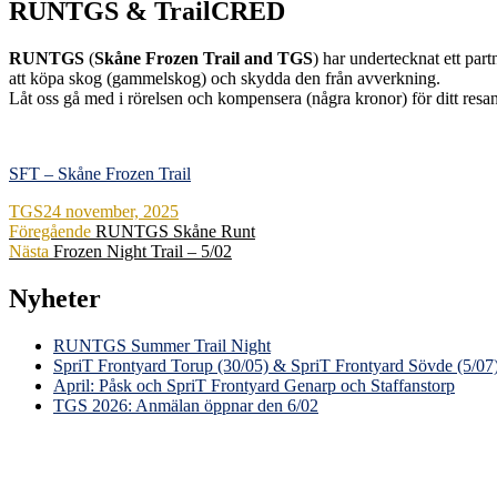
RUNTGS & TrailCRED
RUNTGS
(
Skåne Frozen Trail and TGS
) har undertecknat ett pa
att köpa skog (gammelskog) och skydda den från avverkning.
Låt oss gå med i rörelsen och kompensera (några kronor) för ditt resa
SFT
–
Skåne Frozen Trail
Författare
Publicerat
TGS
24 november, 2025
Inläggsnavigering
den
Föregående
Föregående
RUNTGS Skåne Runt
Nästa
inlägg:
Nästa
Frozen Night Trail – 5/02
inlägg:
Nyheter
RUNTGS Summer Trail Night
SpriT Frontyard Torup (30/05) & SpriT Frontyard Sövde (5/07
April: Påsk och SpriT Frontyard Genarp och Staffanstorp
TGS 2026: Anmälan öppnar den 6/02