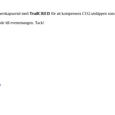
rtnerskapsavtal med
TrailCRED
för att kompensera CO2-utsläppen som 
nde till evenemangen. Tack!
)