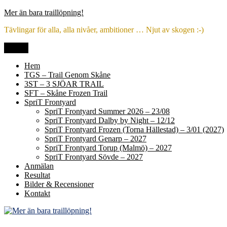
Hoppa
Mer än bara traillöpning!
till
Tävlingar för alla, alla nivåer, ambitioner … Njut av skogen :-)
innehåll
Meny
Hem
TGS – Trail Genom Skåne
3ST – 3 SJÖAR TRAIL
SFT – Skåne Frozen Trail
SpriT Frontyard
SpriT Frontyard Summer 2026 – 23/08
SpriT Frontyard Dalby by Night – 12/12
SpriT Frontyard Frozen (Torna Hällestad) – 3/01 (2027)
SpriT Frontyard Genarp – 2027
SpriT Frontyard Torup (Malmö) – 2027
SpriT Frontyard Sövde – 2027
Anmälan
Resultat
Bilder & Recensioner
Kontakt