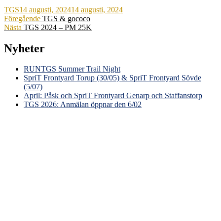
Författare
Publicerat
TGS
14 augusti, 2024
14 augusti, 2024
Inläggsnavigering
den
Föregående
Föregående
TGS & gococo
Nästa
inlägg:
Nästa
TGS 2024 – PM 25K
inlägg:
Nyheter
RUNTGS Summer Trail Night
SpriT Frontyard Torup (30/05) & SpriT Frontyard Sövde
(5/07)
April: Påsk och SpriT Frontyard Genarp och Staffanstorp
TGS 2026: Anmälan öppnar den 6/02