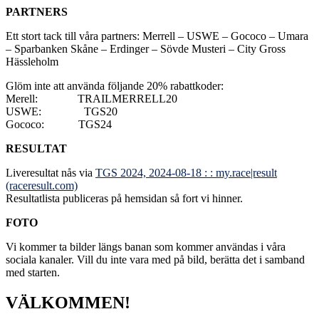
PARTNERS
Ett stort tack till våra partners: Merrell – USWE – Gococo – Umara
– Sparbanken Skåne – Erdinger – Sövde Musteri – City Gross
Hässleholm
Glöm inte att använda följande 20% rabattkoder:
Merell: TRAILMERRELL20
USWE: TGS20
Gococo: TGS24
RESULTAT
Liveresultat nås via
TGS 2024, 2024-08-18 : : my.race|result
(raceresult.com)
Resultatlista publiceras på hemsidan så fort vi hinner.
FOTO
Vi kommer ta bilder längs banan som kommer användas i våra
sociala kanaler. Vill du inte vara med på bild, berätta det i samband
med starten.
VÄLKOMMEN!