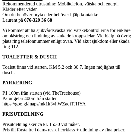
Rekommenderad utrustning: Mobiltelefon, vätska och energi.
Kläder efter väder.
Om du behöver bryta eller behöver hjälp kontakta:
Laurent på
076-329 36 68
Vi kommer att ha sjukvårdsväska vid vätskekontrollerna för enklare
omplåstring och lindning av stukade kroppsdelar. Vid hjälp på övrig
plats ring telefonnummer enligt ovan. Vid akut sjukdom eller skada
ring 112.
TOALETTER & DUSCH
Toalett finns vid starten, KM 5,2 och 30,7. Ingen möjlighet till
dusch.
PARKERING
P1 100m från starten (vid TheTreehouse)
P2 ungefär 400m från starten –
https://goo.gl/maps/mk1k3vhWZaqiTJHYA
PRISUTDELNING
Prisutdelning sker ca kl. 15:30 vid målet.
Pris till första tre i dam- resp. herrklass + utlottning av fina priser.