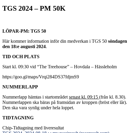
TGS 2024 – PM 50K
LÖPAR-PM: TGS 50
Här kommer information inför din medverkan i TGS 50
söndagen
den 18:e augusti 2024
.
TID OCH PLATS
Start kl. 09:30 vid “The Treehouse” – Hovdala – Hässleholm
https://goo.gl/maps/Vrqi284DS37fdjmS9
NUMMERLAPP
Nummerlapp hämtas i startområdet
senast kl. 09:15
(från kl. 8.30).
Nummerlappen ska bäras på framsidan av kroppen (bröst eller lår).
Den ska vara synlig under hela loppet.
TIDTAGNING
Chip-Tidtagning med liveresultat