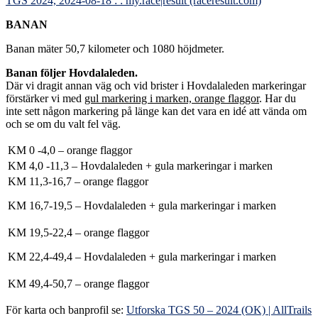
TGS 2024, 2024-08-18 : : my.race|result (raceresult.com)
BANAN
Banan mäter 50,7 kilometer och 1080 höjdmeter.
Banan följer Hovdalaleden.
Där vi dragit annan väg och vid brister i Hovdalaleden markeringar
förstärker vi med
gul markering i marken, orange flaggor
. Har du
inte sett någon markering på länge kan det vara en idé att vända om
och se om du valt fel väg.
KM 0 -4,0 – orange flaggor
KM 4,0 -11,3 – Hovdalaleden + gula markeringar i marken
KM 11,3-16,7 – orange flaggor
KM 16,7-19,5 – Hovdalaleden + gula markeringar i marken
KM 19,5-22,4 – orange flaggor
KM 22,4-49,4 – Hovdalaleden + gula markeringar i marken
KM 49,4-50,7 – orange flaggor
För karta och banprofil se:
Utforska TGS 50 – 2024 (OK) | AllTrails