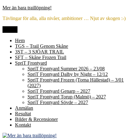
Hoppa
Mer än bara traillöpning!
till
Tävlingar för alla, alla nivåer, ambitioner … Njut av skogen :-)
innehåll
Meny
Hem
TGS – Trail Genom Skåne
3ST – 3 SJÖAR TRAIL
SFT – Skåne Frozen Trail
SpriT Frontyard
SpriT Frontyard Summer 2026 – 23/08
SpriT Frontyard Dalby by Night – 12/12
SpriT Frontyard Frozen (Torna Hällestad) – 3/01
(2027)
SpriT Frontyard Genarp – 2027
SpriT Frontyard Torup (Malmö) – 2027
SpriT Frontyard Sövde – 2027
Anmälan
Resultat
Bilder & Recensioner
Kontakt