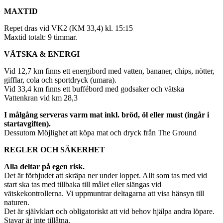
MAXTID
Repet dras vid VK2 (KM 33,4) kl. 15:15
Maxtid totalt: 9 timmar.
VÄTSKA & ENERGI
Vid 12,7 km finns ett energibord med vatten, bananer, chips, nötter,
gifflar, cola och sportdryck (umara).
Vid 33,4 km finns ett buffébord med godsaker och vätska
Vattenkran vid km 28,3
I målgång serveras varm mat inkl. bröd, öl eller must (ingår i
startavgiften).
Dessutom Möjlighet att köpa mat och dryck från The Ground
REGLER OCH SÄKERHET
Alla deltar på egen risk.
Det är förbjudet att skräpa ner under loppet. Allt som tas med vid
start ska tas med tillbaka till målet eller slängas vid
vätskekontrollerna. Vi uppmuntrar deltagarna att visa hänsyn till
naturen.
Det är självklart och obligatoriskt att vid behov hjälpa andra löpare.
Stavar är inte tillåtna.